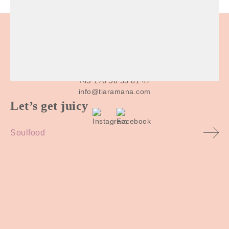
TIARA MANA SELFCARE
Tiara Mana Stuttgart / Überlingen
+49 176 96 33 81 47
info@tiaramana.com
Let’s get juicy
Soulfood
15. Mai 2020
Anika
Home
Tiara
Angebot
Copyright Tiara
Mana. 2020
Soulfood
Blog
Kontakt