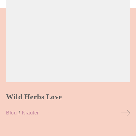
TIARA MANA SELFCARE
Tiara Mana Stuttgart / Überlingen
+49 176 96 33 81 47
info@tiaramana.com
Wild Herbs Love
Home
Tiara
Angebot
Copyright Tiara
Mana. 2020
Soulfood
Blog
Kontakt
Blog
Kräuter
15. September 2020
Anika