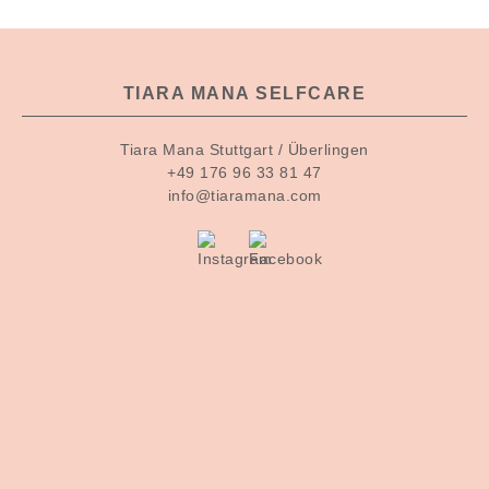
TIARA MANA SELFCARE
Tiara Mana Stuttgart / Überlingen
+49 176 96 33 81 47
info@tiaramana.com
Home
Tiara
Angebot
Copyright Tiara
Mana. 2020
Soulfood
Blog
Kontakt