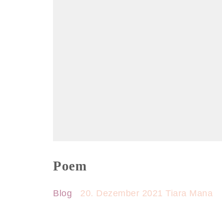
Poem
Blog
20. Dezember 2021
Tiara Mana
Home
Tiara
Ange